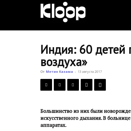
KLOOP.KG
—
Индия: 60 детей 
воздуха»
Новости
От
Метин Казама
-
13 августа 2017
Кыргызстана
Большинство из них были новорожде
искусственного дыхания. В больнице
аппаратах.