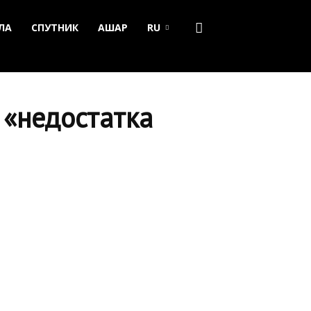
ЛА
СПУТНИК
АШАР
RU
 «недостатка