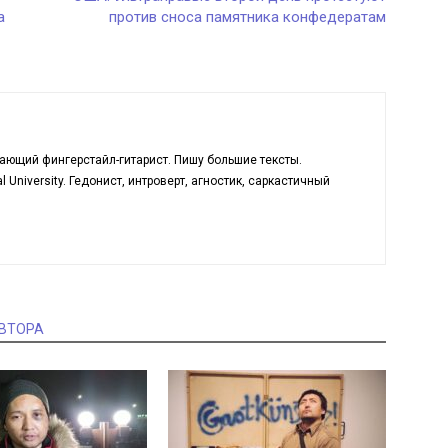
a
против сноса памятника конфедератам
ающий фингерстайл-гитарист. Пишу большие тексты.
l University. Гедонист, интроверт, агностик, саркастичный
АВТОРА