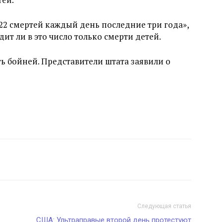
 22 смертей каждый день последние три года»,
дит ли в это число только смерти детей.
ь бойней. Представители штата заявили о
Следующая статья
США: Ультраправые второй день протестуют