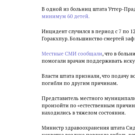
В одной из больниц штата Уттер-Пра
минимум 60 детей.
Инцидент случился в период с 7 по 12
Горакхпур. Большинство смертей зафи
Местные СМИ сообщали
, что в боль
помогали врачам поддерживать иску
Власти штата признали, что подачу в
погибли по другим причинам.
Представитель местного муниципалит
произойти по «естественным причина
находились в тяжелом состоянии.
Министр здравоохранения штата Сидх
нехватка воздуха повлекла гибель де