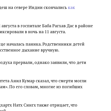
деш на севере Индии скончались
как
 августа в госпитале Баба Рагхав Дас в районе
ксировали в ночь на 11 августа.
нице началась паника. Родственники детей
сственное дыхание вручную.
оздуха прервали, однако заявили, что дети
ета Анил Кумар сказал, что смерти могли
м». По его словам, многие из погибших
артх Натх Сингх также отрицает, что
тей.