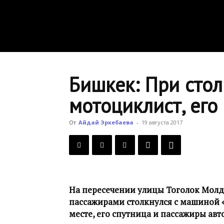
Бишкек: При сто
мотоциклист, его
От
Айдай Эркебаева
-
19 августа 2017
На пересечении улицы Тоголок Молд
пассажирами столкнулся с машиной «
месте, его спутница и пассажиры ав