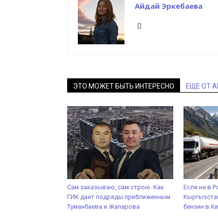
Айдай Эркебаева
ЭТО МОЖЕТ БЫТЬ ИНТЕРЕСНО
ЕЩЕ ОТ 
Сам заказываю, сам строю. Как
Если не в Р
ГИК дает подряды приближенным
Кыргызстан
Туманбаева и Жапарова
бензин в К