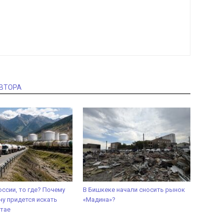
АВТОРА
оссии, то где? Почему
В Бишкеке начали сносить рынок
у придется искать
«Мадина»?
итае