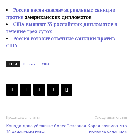
Россия ввела «ввела» зеркальные санкции
против
американских дипломатов
США вышлют 35 российских дипломатов в
течение трех суток
Россия готовит ответные санкции против
США
ТЕГИ
Россия
США
Предыдущая статья
Следующая статья
Канада дала убежище более
Северная Корея заявила, что
30 чеченским геям
провела успешное