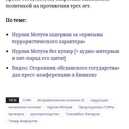
политикой на протяжении трех лет.
По теме:
Нурлан Мотуев задержан за «призывы
террористического характера»
Нурлан Мотуев без купюр [+ аудио-интервью
и хит-парад его цитат]
Видео: Сторонник «Исламского государства»
дал пресс-конференцию в Бишкеке
ТЕГИ
ГСИН
Исправительная колония 32
коррупция
начальник колонии
Нурлан Мотуев
Председатель ГСИНа
проверка
рукоприкладство
Таалайбек Жапаров
Тимур Анаркулов