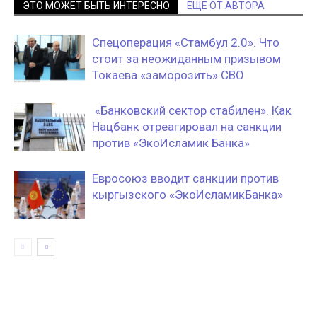
ЭТО МОЖЕТ БЫТЬ ИНТЕРЕСНО
ЕЩЕ ОТ АВТОРА
Спецоперация «Стамбул 2.0». Что
стоит за неожиданным призывом
Токаева «заморозить» СВО
«Банковский сектор стабилен». Как
Нацбанк отреагировал на санкции
против «ЭкоИсламик Банка»
Евросоюз вводит санкции против
кыргызского «ЭкоИсламикБанка»