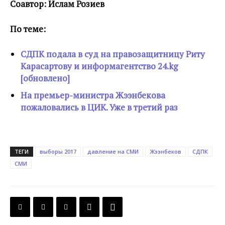
Соавтор: Ислам Розиев
По теме:
СДПК подала в суд на правозащитницу Риту
Карасартову и информагентство 24.kg
[обновлено]
На премьер-министра Жээнбекова
пожаловались в ЦИК. Уже в третий раз
ТЕГИ
выборы 2017
давление на СМИ
Жээнбеков
СДПК
СМИ