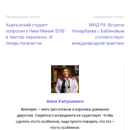
Предыдущая статья
Следующая статья
Кыргызский студент
МИД РК: Встреча
попросил у Ники Минаж $350
Назарбаева с Бабановым
в твиттер-переписке. И
соответствует
теперь получит их
международной практике
Анна Капушенко
Анянерис — мать трех котанов и королева домашних
джунглей. Секретного ингредиента не существует. Чтобы
сделать что-то особенное, надо просто поверить, что это —
что-то особенное.