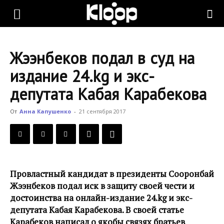
KLOOP.KG
Жээнбеков подал в суд на
—
издание 24.kg и экс-
депутата Кабая Карабекова
Новости
От
Анна Капушенко
-
21 сентября 2017
Кыргызстана
Провластный кандидат в президенты Сооронбай
Жээнбеков подал иск в защиту своей чести и
достоинства на онлайн-издание 24.kg и экс-
депутата Кабая Карабекова. В своей статье
Карабеков написал о якобы связях братьев