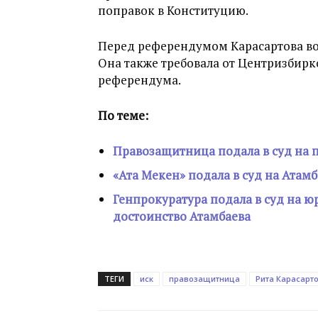
поправок в Конституцию.
Перед референдумом Карасартова во
Она также требовала от Центризбир
референдума.
По теме:
Правозащитница подала в суд на 
«Ата Мекен» подала в суд на Атам
Генпрокуратура подала в суд на юр
достоинство Атамбаева
ТЕГИ
иск
правозащитница
Рита Карасарт