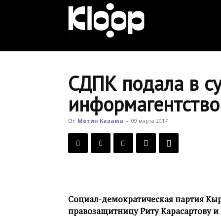
KLOOP.KG
—
СДПК подала в су
информагентство 
Новости
От
Метин Казама
-
09 марта 2017
Кыргызстана
Социал-демократическая партия Кырг
правозащитницу Риту Карасартову и 