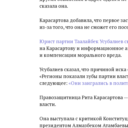
сказала она.
Карасартова добавила, что первое за
из-за того, что она не сможет его по
Юрист партии Таалайбек Усубалиев с
на Карасартову и информационное аг
и компенсации морального вреда.
Усубалиев сказал, что причиной иск
«Регионы показали зубы партии влас
следующее:
«Они заигрались в полит
Правозащитница Рита Карасартова —
власти.
Она выступала с критикой Констит
президентом Алмазбеком Атамбаевым,