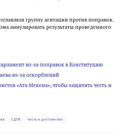
зглавляла группу агитации против поправок.
кома аннулировать результаты проведенного
парламент из-за поправок в Конституцию
баева из-за оскорблений
истов «Ата Мекена», чтобы защитить честь и
ова
СДПК
честь и достоинство