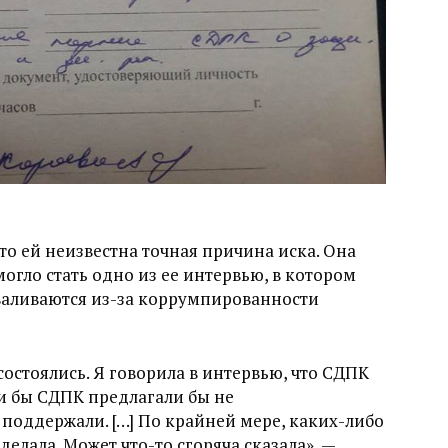
что ей неизвестна точная причина иска. Она
могло стать одно из ее интервью, в котором
валиваются из-за коррумпированности
остоялись. Я говорила в интервью, что СДПК
и бы СДПК предлагали бы не
поддержали. […] По крайней мере, каких-либо
елала. Может что-то сгоряча сказала», —