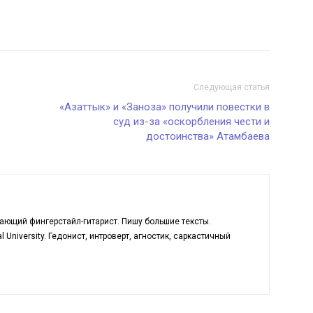
Следующая статья
«Азаттык» и «Заноза» получили повестки в
суд из-за «оскорбления чести и
достоинства» Атамбаева
ающий фингерстайл-гитарист. Пишу большие тексты.
l University. Гедонист, интроверт, агностик, саркастичный