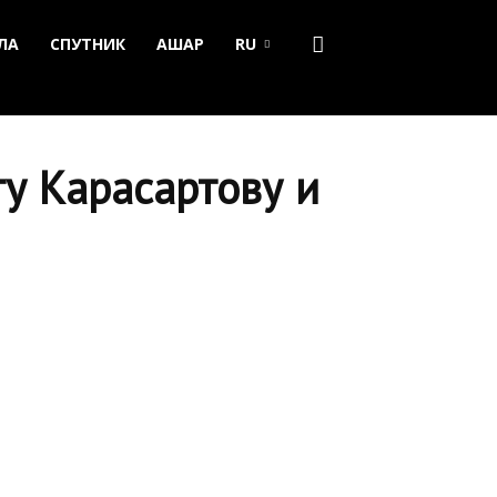
ЛА
СПУТНИК
АШАР
RU
у Карасартову и