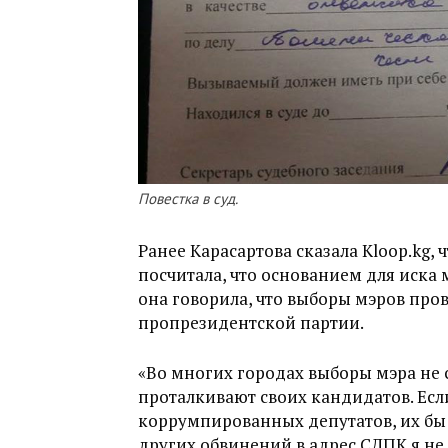
Повестка в суд.
Ранее Карасартова сказала Kloop.kg, 
посчитала, что основанием для иска 
она говорила, что выборы мэров про
пропрезидентской партии.
«Во многих городах выборы мэра не с
проталкивают своих кандидатов. Есл
коррумпированных депутатов, их бы 
других обвинений в адрес СДПК я не д