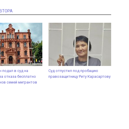
АВТОРА
 подал в суд на
Суд отпустил под пробацию
за отказа бесплатно
правозащитницу Риту Карасартову
нов семей мигрантов