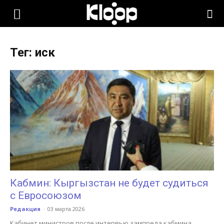
KLOOP.KG
Тег: иск
—
Новости
Кыргызстана
Кабмин: Кыргызстан не будет судиться
с Евросоюзом
Редакция
-
03 марта 2026
Кабинет министров после интервью зампреда кабмина