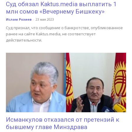
Суд обязал Kaktus.media выплатить 1
млн сомов «Вечернему Бишкеку»
Ислам Розиев
-
23 мая 2023
Суд признал, что сообщение о банкротстве, опубликованное
ранее на сайте Kaktus.media, не соответствует
действительности.
Исманкулов отказался от претензий к
бывшему главе Минздрава