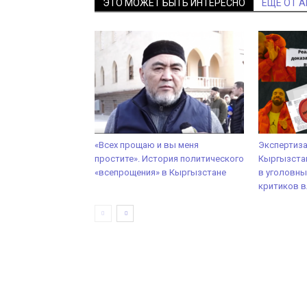
ЭТО МОЖЕТ БЫТЬ ИНТЕРЕСНО
ЕЩЕ ОТ 
«Всех прощаю и вы меня
Экспертиза
простите». История политического
Кыргызста
«всепрощения» в Кыргызстане
в уголовны
критиков в