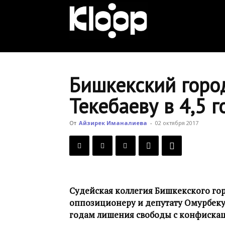
KLOOP.KG
—
Бишкекский город
Текебаеву в 4,5 г
Новости
От
Айзирек Иманалиева
-
02 октября 2017
Кыргызстана
Судейская коллегия Бишкекского гор
оппозиционеру и депутату Омурбеку
годам лишения свободы с конфискац