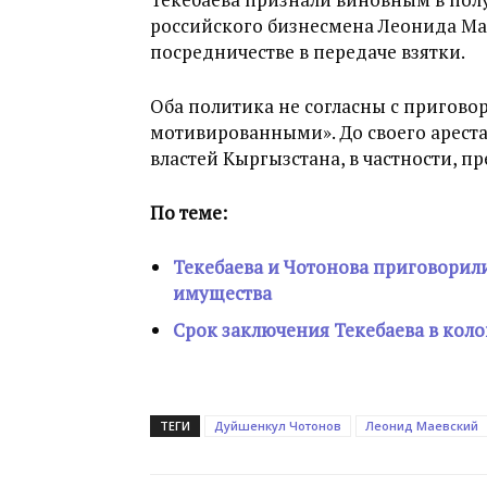
российского бизнесмена Леонида Ма
посредничестве в передаче взятки.
Оба политика не согласны с пригово
мотивированными». До своего ареста
властей Кыргызстана, в частности, п
По теме:
Текебаева и Чотонова приговорил
имущества
Срок заключения Текебаева в колони
ТЕГИ
Дуйшенкул Чотонов
Леонид Маевский