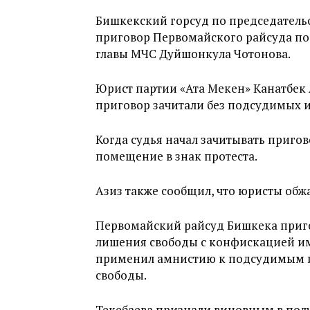
Бишкекский горсуд по председательс
приговор Первомайского райсуда по 
главы МЧС Дуйшонкула Чотонова.
Юрист партии «Ата Мекен» Канатбек 
приговор зачитали без подсудимых и
Когда судья начал зачитывать пригов
помещение в знак протеста.
Азиз также сообщил, что юристы обж
Первомайский райсуд Бишкека приго
лишения свободы с конфискацией иму
применил амнистию к подсудимым и 
свободы.
Текебаева признали виновным в полу