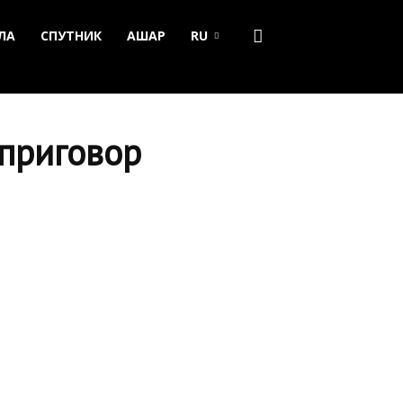
ЛА
СПУТНИК
АШАР
RU
 приговор