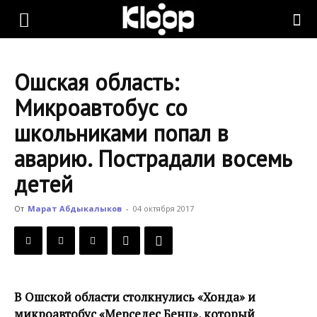
KLOOP.KG
Ошская область:
—
Микроавтобус со
школьниками попал в
Новости
аварию. Пострадали восемь
детей
Кыргызстана
От
Марат Абдыкалыков
-
04 октября 2017
В Ошской области столкнулись «Хонда» и
микроавтобус «Мерседес Бенц», который