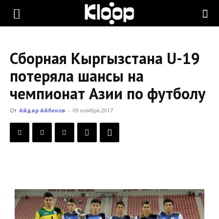
KLOOP.KG
Сборная Кыргызстана U-19
—
потеряла шансы на
чемпионат Азии по футболу
Новости
От
Айдар Айбеков
-
09 ноября 2017
Кыргызстана