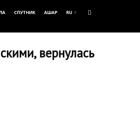
ЛА
СПУТНИК
АШАР
RU
скими, вернулась