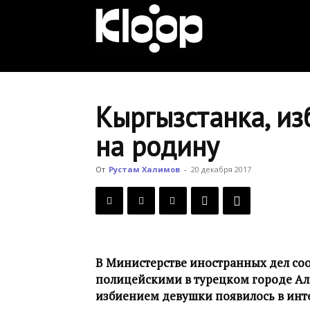
KLOOP.KG
—
Кыргызстанка, из
на родину
Новости
От
Рустам Халимов
-
20 декабря 2017
Кыргызстана
В Министерстве иностранных дел соо
полицейскими в турецком городе Ала
избиением девушки появилось в инте