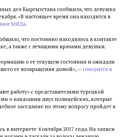
нных дел Кыргызстана сообщила, что девушка
екабря. «В настоящее время она находится в
ении МИДа
.
общило, что постоянно находилось в контакте
ке, а также с лечащими врачами девушки.
формацию о ее текущем состоянии и ожидали
йшего ее возвращения домой», —
говорится в
жают работу» с представителями турецкой
ми о наказании двух полицейских, которые
ебное заседание по этому вопросу пройдет в
 в интернете 4 октября 2017 года. На записи
и ногами и таскали за волосы лежащую