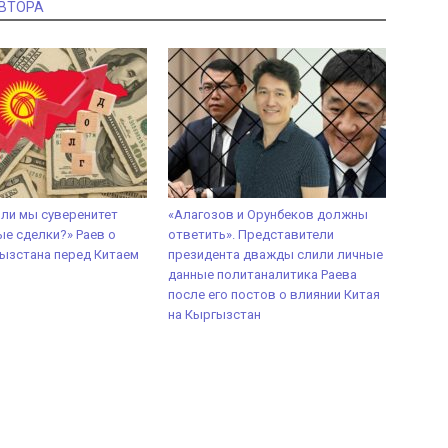
АВТОРА
 ли мы суверенитет
«Алагозов и Орунбеков должны
ые сделки?» Раев о
ответить». Представители
ызстана перед Китаем
президента дважды слили личные
данные политаналитика Раева
после его постов о влиянии Китая
на Кыргызстан