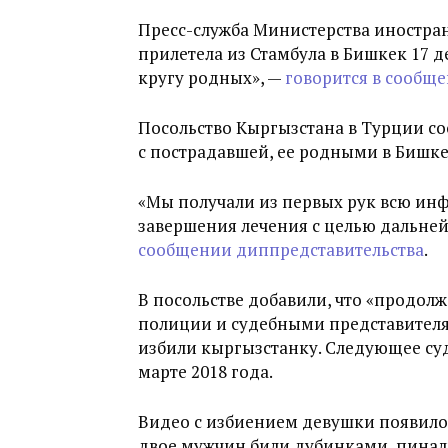
Пресс-служба Министерства иностра
прилетела из Стамбула в Бишкек 17 д
кругу родных», —
говорится в сообщ
Посольство Кыргызстана в Турции со
с пострадавшей, ее родными в Бишке
«Мы получали из первых рук всю ин
завершения лечения с целью дальне
сообщении диппредставительства
.
В посольстве добавили, что «продол
полиции и судебными представителя
избили кыргызстанку. Следующее суд
марте 2018 года.
Видео с избиением девушки появилось
двое мужчин били дубинками, пинал