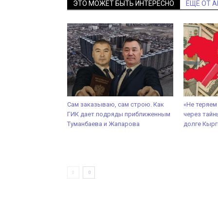
ЭТО МОЖЕТ БЫТЬ ИНТЕРЕСНО
ЕЩЕ ОТ 
Сам заказываю, сам строю. Как
«Не теряем
ГИК дает подряды приближенным
через тайн
Туманбаева и Жапарова
долге Кырг