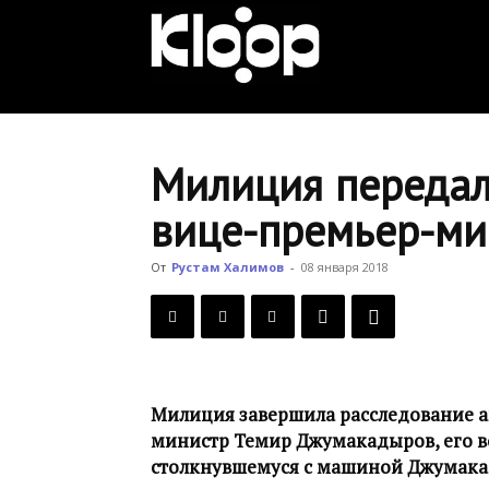
KLOOP.KG
—
Милиция передала
вице-премьер-м
Новости
От
Рустам Халимов
-
08 января 2018
Кыргызстана
Милиция завершила расследование а
министр Темир Джумакадыров, его в
столкнувшемуся с машиной Джумака