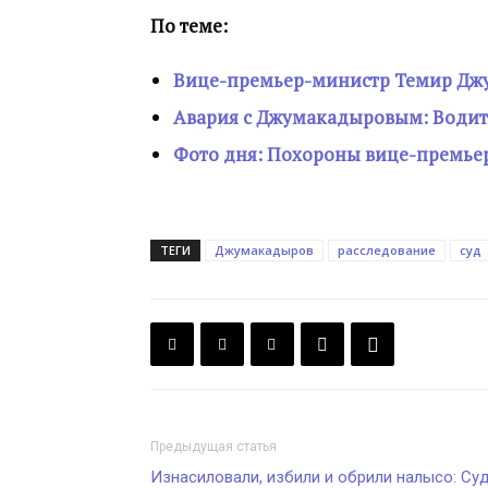
По теме:
Вице-премьер-министр Темир Джу
Авария с Джумакадыровым: Водите
Фото дня: Похороны вице-премье
ТЕГИ
Джумакадыров
расследование
суд
Предыдущая статья
Изнасиловали, избили и обрили налысо: Су