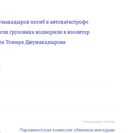
макадыров погиб в автокатастрофе
ля грузовика водворили в изолятор
ра Темира Джумакадырова
Следующая статья
д
Парламентская комиссия обвинила минздрав