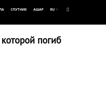
ЛА
СПУТНИК
АШАР
RU
 которой погиб