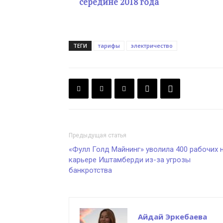
середине 2018 года
ТЕГИ
тарифы
электричество
Предыдущая статья
«Фулл Голд Майнинг» уволила 400 рабочих 
карьере Иштамберди из-за угрозы
банкротства
Айдай Эркебаева