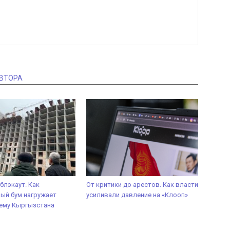
АВТОРА
блэкаут. Как
От критики до арестов. Как власти
ый бум нагружает
усиливали давление на «Клооп»
ему Кыргызстана