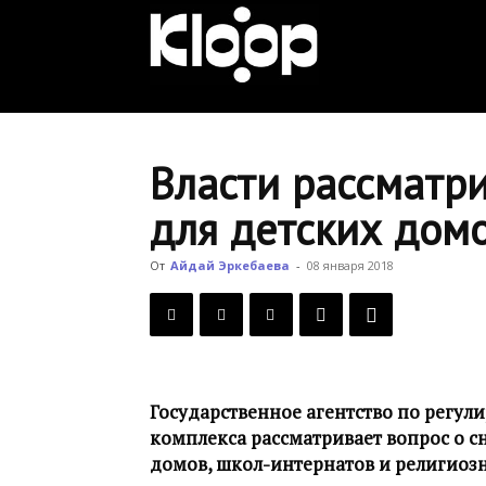
KLOOP.KG
—
Власти рассматр
для детских домо
Новости
От
Айдай Эркебаева
-
08 января 2018
Кыргызстана
Государственное агентство по регу
комплекса рассматривает вопрос о с
домов, школ-интернатов и религиоз