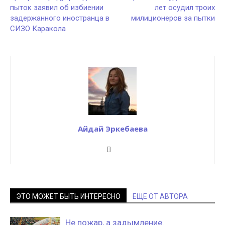
пыток заявил об избиении
лет осудил троих
задержанного иностранца в
милиционеров за пытки
СИЗО Каракола
Айдай Эркебаева
ЭТО МОЖЕТ БЫТЬ ИНТЕРЕСНО
ЕЩЕ ОТ АВТОРА
Не пожар, а задымление.