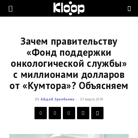
KLOOP.KG
—
Зачем правительству
«Фонд поддержки
онкологической службы»
Новости
с миллионами долларов
от «Кумтора»? Объясняем
Кыргызстана
От
Айдай Эркебаева
-
07 марта 2018