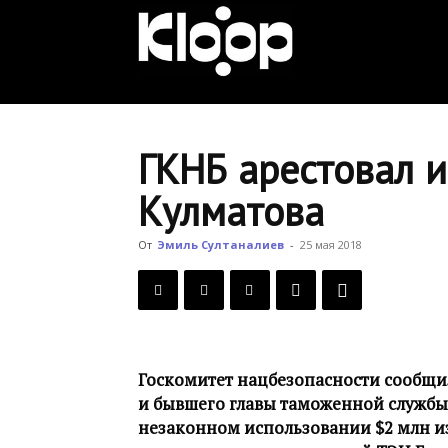
KLOOP.KG
—
ГКНБ арестовал 
Кулматова
Новости
От
Эмиль Султаналиев
-
25 мая 2018
Кыргызстана
Госкомитет нацбезопасности сообщил
и бывшего главы таможенной службы 
незаконном использовании $2 млн и