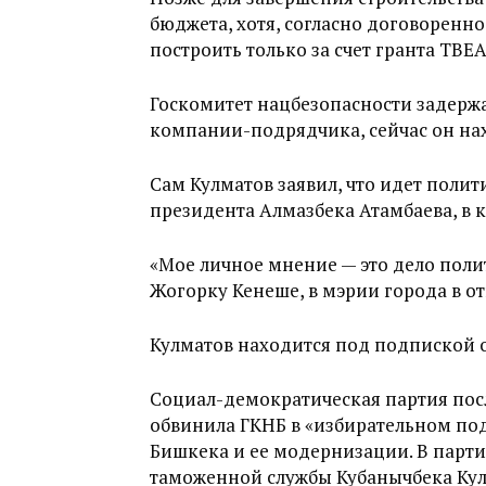
бюджета, хотя, согласно договоренн
построить только за счет гранта TBEA
Госкомитет нацбезопасности задержа
компании-подрядчика, сейчас он на
Сам Кулматов заявил, что идет поли
президента Алмазбека Атамбаева, в 
«Мое личное мнение — это дело полит
Жогорку Кенеше, в мэрии города в от
Кулматов находится под подпиской о
Социал-демократическая партия посл
обвинила ГКНБ в «избирательном по
Бишкека и ее модернизации. В парти
таможенной службы Кубанычбека Ку