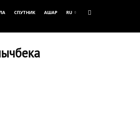
ЛА
СПУТНИК
АШАР
RU
нычбека