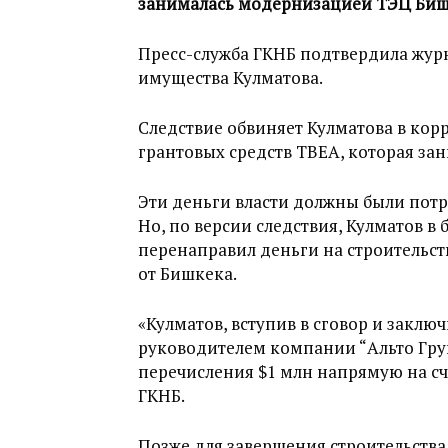
занималась модернизацией ТЭЦ Биш
Пресс-служба ГКНБ подтвердила жур
имущества Кулматова.
Следствие обвиняет Кулматова в ко
грантовых средств TBEA, которая з
Эти деньги власти должны были потра
Но, по версии следствия, Кулматов в
перенаправил деньги на строительс
от Бишкека.
«Кулматов, вступив в сговор и заклю
руководителем компании “Альто Гру
перечисления $1 млн напрямую на с
ГКНБ.
Позже для завершения строительства