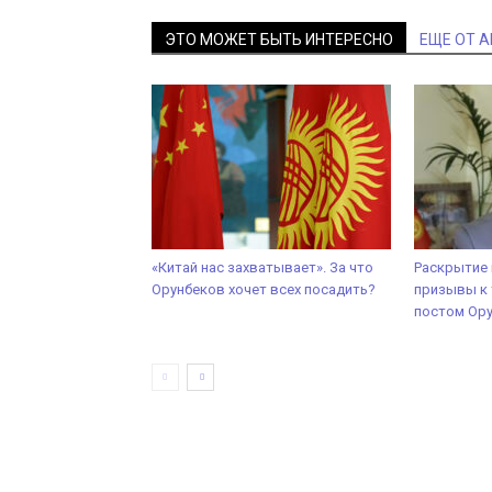
ЭТО МОЖЕТ БЫТЬ ИНТЕРЕСНО
ЕЩЕ ОТ 
«Китай нас захватывает». За что
Раскрытие 
Орунбеков хочет всех посадить?
призывы к 
постом Ор