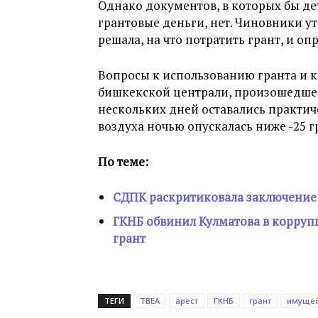
Однако документов, в которых бы де
грантовые деньги, нет. Чиновники у
решала, на что потратить грант, и о
Вопросы к использованию гранта и к
бишкекской централи, произошедшей 
нескольких дней оставались практиче
воздуха ночью опускалась ниже -25 г
По теме:
СДПК раскритиковала заключение 
ГКНБ обвинил Кулматова в корруп
грант
ТЕГИ
TBEA
арест
ГКНБ
грант
имущес