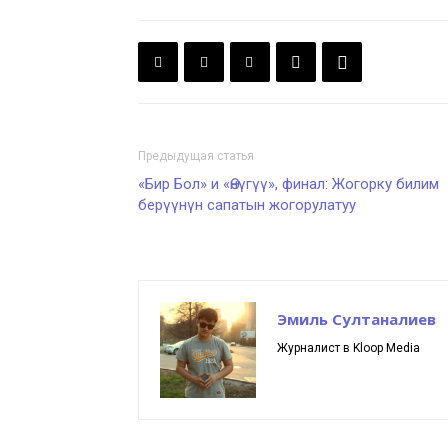
Предыдущая статья
«Бир Бол» и «Өнүгүү», финал: Жогорку билим
берүүнүн сапатын жогорулатуу
Эмиль Султаналиев
Журналист в Kloop Media