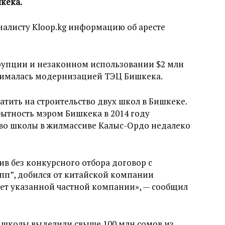
кека.
налисту Kloop.kg информацию об аресте
ррупции и незаконном использовании $2 млн
анималась модернизацией ТЭЦ Бишкека.
тить на строительство двух школ в Бишкеке.
 бытность мэром Бишкека в 2014 году
тво школы в жилмассиве Калыс-Ордо недалеко
чив без конкурсного отбора договор с
пп”, добился от китайской компании
чет указанной частной компании», — сообщил
 школы выделили свыше 100 млн сомов из