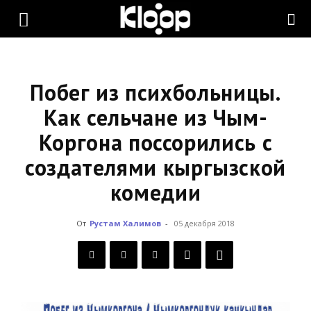
KLOOP.KG
—
Побег из психбольницы.
Как сельчане из Чым-
Коргона поссорились с
Новости
создателями кыргызской
комедии
Кыргызстана
От
Рустам Халимов
-
05 декабря 2018