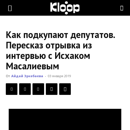
KLOOP.KG
Как подкупают депутатов.
—
Пересказ отрывка из
интервью с Исхаком
Новости
Масалиевым
От
Айдай Эркебаева
-
03 января 2019
Кыргызстана