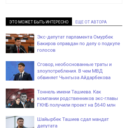
ЭТО МОЖЕТ БЫТЬ ИНТЕРЕСНО
ЕЩЕ ОТ АВТОРА
Экс-депутат парламента Омурбек
Бакиров оправдан по делу о подкупе
голосов
Сговор, необоснованные траты и
злоупотребления. В чем МВД
обвиняет Чынгыза Айдарбекова
Тоннель имени Ташиева. Как
компании родственников экс-главы
ГКНБ получили проект на $640 млн
Шайырбек Ташиев сдал мандат
депутата