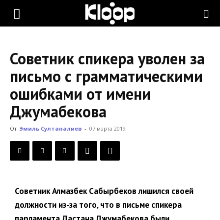
KLOOP.KG
Советник спикера уволен за
—
письмо с грамматическими
ошибками от имени
Новости
Джумабекова
От
Эмиль Султаналиев
-
07 марта 2019
Кыргызстана
Советник Алмазбек Сабырбеков лишился своей
должности из-за того, что в письме спикера
парламента Дастана Джумабекова были