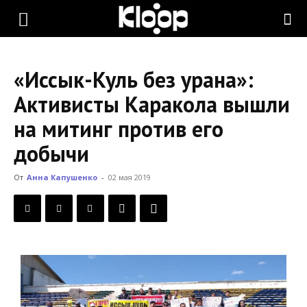
KLOOP.KG
«Иссык-Куль без урана»:
—
Активисты Каракола вышли
на митинг против его
Новости
добычи
От
Анна Капушенко
-
02 мая 2019
Кыргызстана