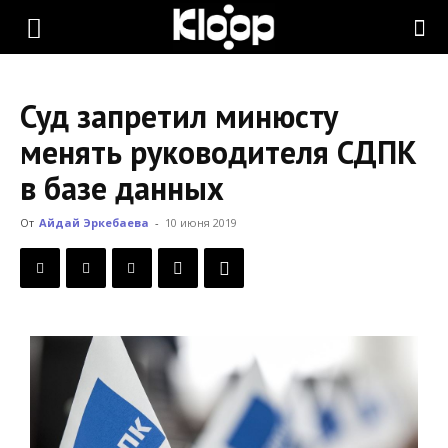
KLOOP.KG
Суд запретил минюсту
—
менять руководителя СДПК
в базе данных
Новости
От
Айдай Эркебаева
-
10 июня 2019
Кыргызстана