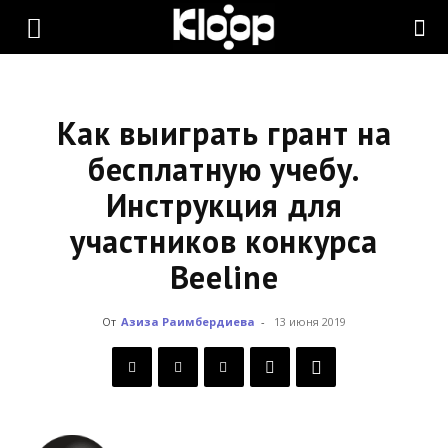
KLOOP.KG
—
Как выиграть грант на
бесплатную учебу.
Инструкция для
Новости
участников конкурса
Beeline
Кыргызстана
От
Азиза Раимбердиева
-
13 июня 2019