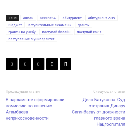
ТЕГИ
almau
beelineKG
абитуриент
абитуриент 2019
Бюджет
вступительные экзамены
гранты
гранты на учебу
поступай билайн
поступай как я
поступление в университет
Предыдущая статья
Следующая статья
В парламенте сформировали
Дело Батукаева: Суд
комиссию по лишению
отстранил Динару
Атамбаева
Сагинбаеву от должности
неприкосновенности
главного врача
Нацгоспиталя