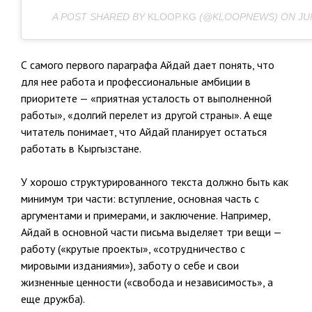
A POST SHARED BY
KLOOP.KG
(@KLOOPNEWS) ON
JU
С самого первого параграфа Айдай дает понять, что
для нее работа и профессиональные амбиции в
приоритете — «приятная усталость от выполненной
работы», «долгий перелет из другой страны». А еще
читатель понимает, что Айдай планирует остаться
работать в Кыргызстане.
У хорошо структурированного текста должно быть как
минимум три части: вступление, основная часть с
аргументами и примерами, и заключение. Например,
Айдай в основной части письма выделяет три вещи —
работу («крутые проекты», «сотрудничество с
мировыми изданиями»), заботу о себе и свои
жизненные ценности («свобода и независимость», а
еще дружба).