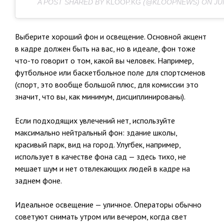
A POST SHARED BY
KLOOP.KG
(@KLOOPNEWS) ON
JU
Выберите хороший фон и освещение. Основной акцент
в кадре должен быть на вас, но в идеале, фон тоже
что-то говорит о том, какой вы человек. Например,
футбольное или баскетбольное поле для спортсменов
(спорт, это вообще большой плюс, для комиссии это
значит, что вы, как минимум, дисциплинированы).
Если подходящих увлечений нет, используйте
максимально нейтральный фон: здание школы,
красивый парк, вид на город. Улугбек, например,
использует в качестве фона сад — здесь тихо, не
мешает шум и нет отвлекающих людей в кадре на
заднем фоне.
Идеальное освещение — уличное. Операторы обычно
советуют снимать утром или вечером, когда свет