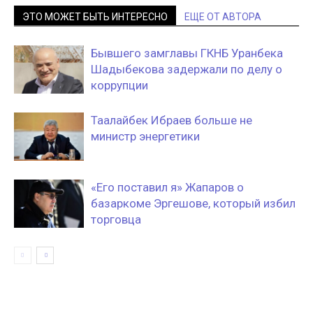
ЭТО МОЖЕТ БЫТЬ ИНТЕРЕСНО
ЕЩЕ ОТ АВТОРА
Бывшего замглавы ГКНБ Уранбека
Шадыбекова задержали по делу о
коррупции
Таалайбек Ибраев больше не
министр энергетики
«Его поставил я» Жапаров о
базаркоме Эргешове, который избил
торговца