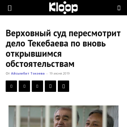
KLOOP.KG
Верховный суд пересмотрит
—
дело Текебаева по вновь
открывшимся
Новости
обстоятельствам
От
Айсымбат Токоева
-
19 июня 2019
Кыргызстана