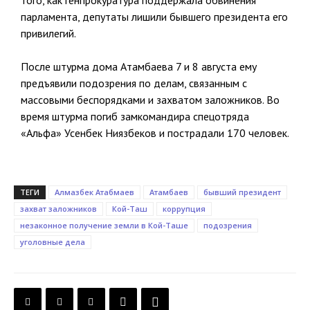
того, как генпрокуратура поддержала обвинения
парламента, депутаты лишили бывшего президента его
привилегий.
После штурма дома Атамбаева 7 и 8 августа ему
предъявили подозрения по делам, связанным с
массовыми беспорядками и захватом заложников. Во
время штурма погиб замкомандира спецотряда
«Альфа» Усенбек Ниязбеков и пострадали 170 человек.
ТЕГИ
Алмазбек Атабмаев
Атамбаев
бывший президент
захват заложников
Кой-Таш
коррупция
незаконное получение земли в Кой-Таше
подозрения
уголовные дела