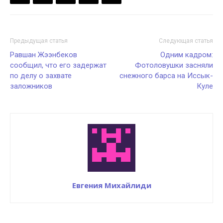
Предыдущая статья
Следующая статья
Равшан Жээнбеков
Одним кадром:
сообщил, что его задержат
Фотоловушки засняли
по делу о захвате
снежного барса на Иссык-
заложников
Куле
Евгения Михайлиди