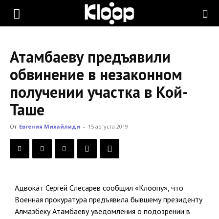
KLOOP.KG
Атамбаеву предъявили
—
обвинение в незаконном
получении участка в Кой-
Новости
Таше
От
Евгения Михайлиди
-
15 августа 2019
Кыргызстана
Адвокат Сергей Слесарев сообщил «Клоопу», что
Военная прокуратура предъявила бывшему президенту
Алмазбеку Атамбаеву уведомления о подозрении в