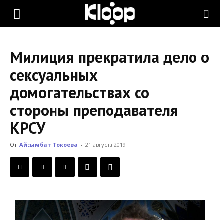
KLOOP.KG
Милиция прекратила дело о
—
сексуальных
домогательствах со
Новости
стороны преподавателя
КРСУ
Кыргызстана
От
Айсымбат Токоева
-
21 августа 2019