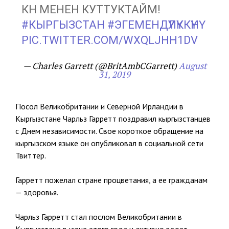
КҮНҮ МЕНЕН КУТТУКТАЙМ!
#КЫРГЫЗСТАН
#ЭГЕМЕНДҮҮЛҮККҮНҮ
PIC.TWITTER.COM/WXQLJHH1DV
— Charles Garrett (@BritAmbCGarrett)
August
31, 2019
Посол Великобритании и Северной Ирландии в
Кыргызстане Чарльз Гарретт поздравил кыргызстанцев
с Днем независимости. Свое короткое обращение на
кыргызском языке он опубликовал в социальной сети
Твиттер.
Гарретт пожелал стране процветания, а ее гражданам
— здоровья.
Чарльз Гарретт стал послом Великобритании в