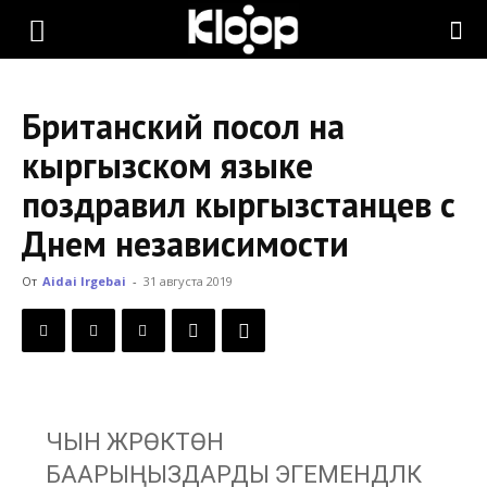
KLOOP.KG
Британский посол на
—
кыргызском языке
поздравил кыргызстанцев с
Новости
Днем независимости
От
Aidai Irgebai
-
31 августа 2019
Кыргызстана
ЧЫН ЖҮРӨКТӨН
БААРЫҢЫЗДАРДЫ ЭГЕМЕНДҮҮЛҮК