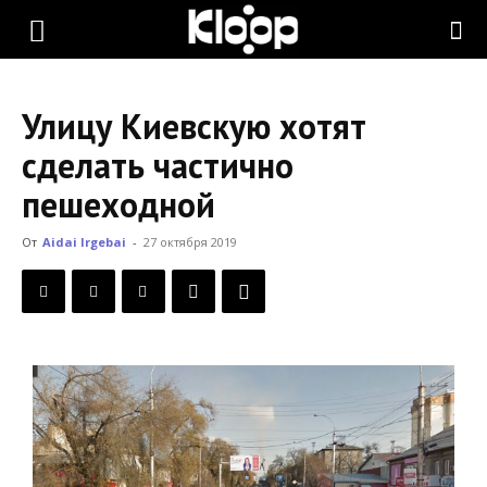
KLOOP.KG
Улицу Киевскую хотят
—
сделать частично
пешеходной
Новости
От
Aidai Irgebai
-
27 октября 2019
Кыргызстана