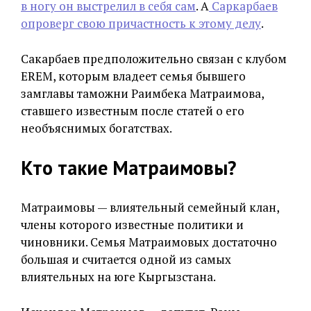
в ногу он выстрелил в себя сам
. А
Саркарбаев
опроверг свою причастность к этому делу
.
Сакарбаев предположительно связан с клубом
EREM, которым владеет семья бывшего
замглавы таможни Раимбека Матраимова,
ставшего известным после статей о его
необъяснимых богатствах.
Кто такие Матраимовы?
Матраимовы — влиятельный семейный клан,
члены которого известные политики и
чиновники. Семья Матраимовых достаточно
большая и считается одной из самых
влиятельных на юге Кыргызстана.