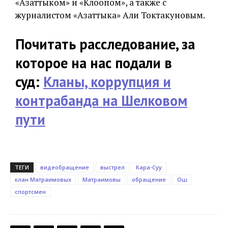
«Азаттыком» и «Клоопом», а также с
журналистом «Азаттыка» Али Токтакуновым.
Почитать расследование, за
которое на нас подали в
суд:
Кланы, коррупция и
контрабанда на Шелковом
пути
ТЕГИ
видеобращение
выстрел
Кара-Суу
клан Матраимовых
Матраимовы
обращение
Ош
спортсмен