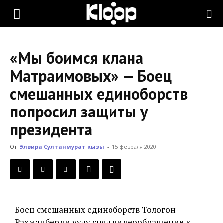
KLOOP.KG
«Мы боимся клана
—
Матраимовых» — Боец
смешанных единоборств
Новости
попросил защиты у
президента
Кыргызстана
От
Элвира Султанмурат кызы
-
15 февраля 2020
Боец смешанных единоборств Тологон
Рахманберди уулу снял видеообращение к