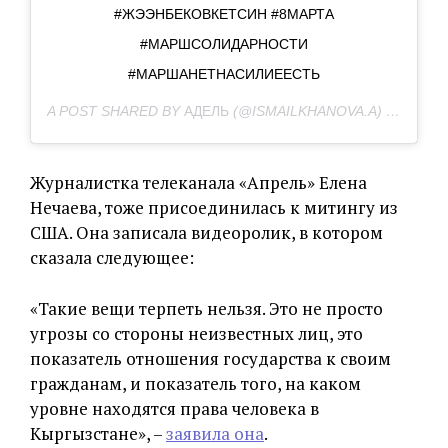
#ЖЭЭНБЕКОВКЕТСИН #8МАРТА
#МАРШСОЛИДАРНОСТИ
#МАРШАНЕТНАСИЛИЕЕСТЬ
A POST SHARED BY
АДЕЛЬ
(@ISMAILKHANOVA.A) ON
MAR 
Журналистка телеканала «Апрель» Елена
Нечаева, тоже присоединилась к митингу из
США. Она записала видеоролик, в котором
сказала следующее:
«Такие вещи терпеть нельзя. Это не просто
угрозы со стороны неизвестных лиц, это
показатель отношения государства к своим
гражданам, и показатель того, на каком
уровне находятся права человека в
Кыргызстане», –
заявила она
.