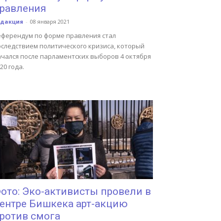
равления
едакция
-
08 января 2021
еферендум по форме правления стал
оследствием политического кризиса, который
ачался после парламентских выборов 4 октября
20 года.
ото: Эко-активисты провели в
ентре Бишкека арт-акцию
ротив смога