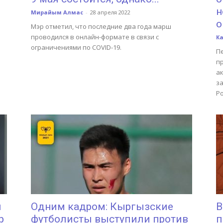
н
Мирайым Алмас
-
28 апреля 2022
о
Мэр отметил, что последние два года марш
проводился в онлайн-формате в связи с
К
ограничениями по COVID-19.
П
п
а
з
Ро
и
Одним кадром: Кыргызские
В
р
футболисты выступили против
п