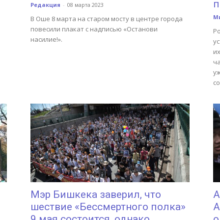
п
Редакция
-
08 марта 2023
М
В Оше 8 марта на старом мосту в центре города
повесили плакат с надписью «Останови
Р
насилие!».
у
их
ч
уж
со
Мэр Бишкека заверил, что
А
шествие «Бессмертного полка»
А
9 мая состоится, однако...
о