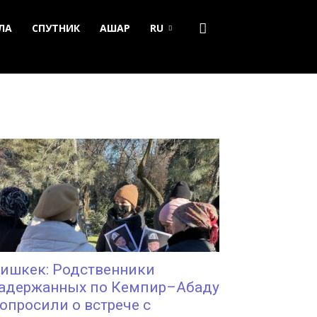
ЛА
СПУТНИК
АШАР
RU
ишкек: Родственники
адержанных по Кемпир–Абаду
опросили о встрече с