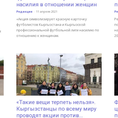
насилия в отношении женщин
п
Редакция
-
11 апреля 2021
Р
«Акция символизирует красную карточку
Р
футболистов Кыргызстана и Кыргызской
п
профессиональной футбольной лиги насилию по
н
в
отношению к женщинам.
20
«Такие вещи терпеть нельзя».
Ф
Кыргызстанцы по всему миру
ц
проводят акции против...
п