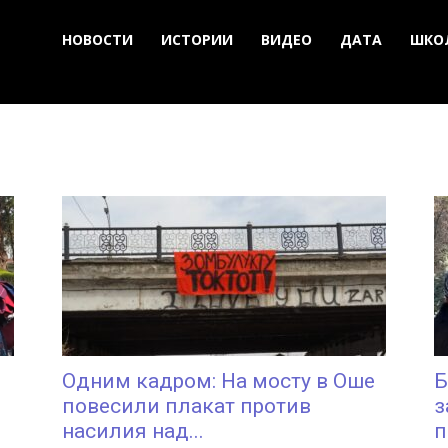
НОВОСТИ
ИСТОРИИ
ВИДЕО
ДАТА
ШКО
Одним кадром: На мосту в Оше
Б
повесили плакат против
з
насилия над...
п