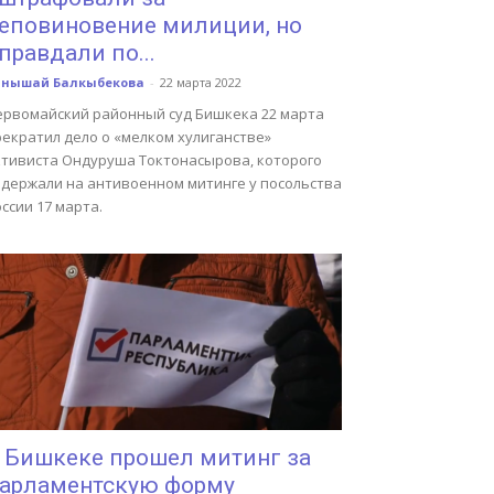
еповиновение милиции, но
правдали по...
анышай Балкыбекова
-
22 марта 2022
ервомайский районный суд Бишкека 22 марта
рекратил дело о «мелком хулиганстве»
ктивиста Ондуруша Токтонасырова, которого
адержали на антивоенном митинге у посольства
ссии 17 марта.
 Бишкеке прошел митинг за
арламентскую форму