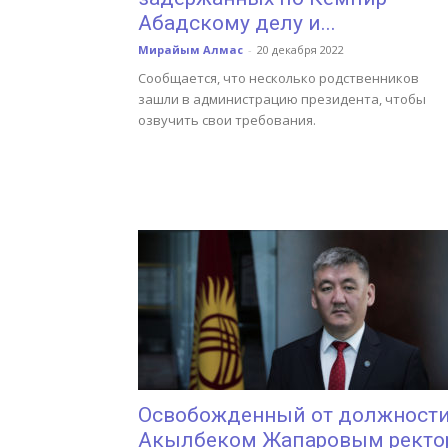
Абадскому делу и...
Мирайым Алмас
-
20 декабря 2022
Сообщается, что несколько родственников
зашли в администрацию президента, чтобы
озвучить свои требования.
Освобожденный от должност
Акылбеком Жапаровым ректо