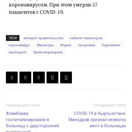
коронавирусом. При этом умерли 57
пациентов с COVID-19.
ТЕГИ
аппарат правительства
кабинет министров
коронавирус
Министры
Мэрия
пандемия
Парламент
президент
Эркин Асрандиев
Предыдущая статья
Следующая статья
Атамбаева
COVID-19 в Кыргызстане:
госпитализировали в
Минздрав признал нехватку
больницу с двусторонней
мест в больницах