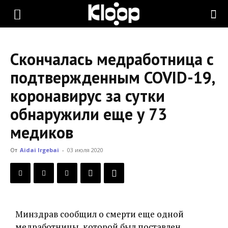
KLOOP.KG
Скончалась медработница с
—
подтвержденным COVID-19,
коронавирус за сутки
Новости
обнаружили еще у 73
медиков
Кыргызстана
От
Aidai Irgebai
-
03 июля 2020
Минздрав сообщил о смерти еще одной
медработницы, которой был поставлен