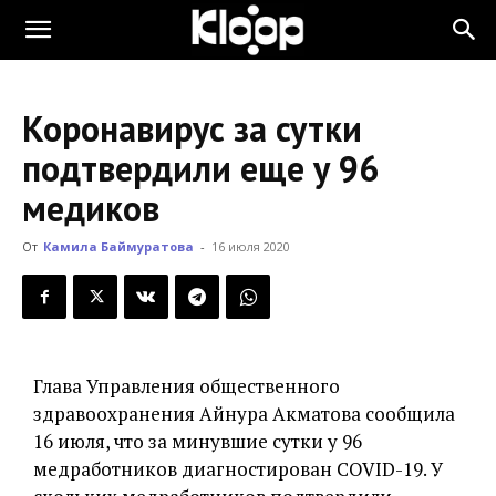
KLOOP.KG
Коронавирус за сутки
—
подтвердили еще у 96
медиков
Новости
От
Камила Баймуратова
-
16 июля 2020
Кыргызстана
Глава Управления общественного
здравоохранения Айнура Акматова сообщила
16 июля, что за минувшие сутки у 96
медработников диагностирован COVID-19. У