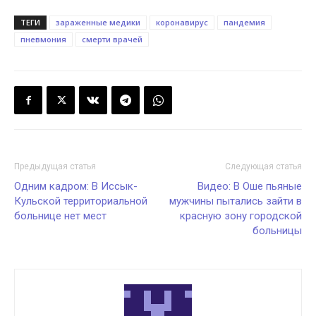
ТЕГИ
зараженные медики
коронавирус
пандемия
пневмония
смерти врачей
Предыдущая статья
Следующая статья
Одним кадром: В Иссык-
Видео: В Оше пьяные
Кульской территориальной
мужчины пытались зайти в
больнице нет мест
красную зону городской
больницы