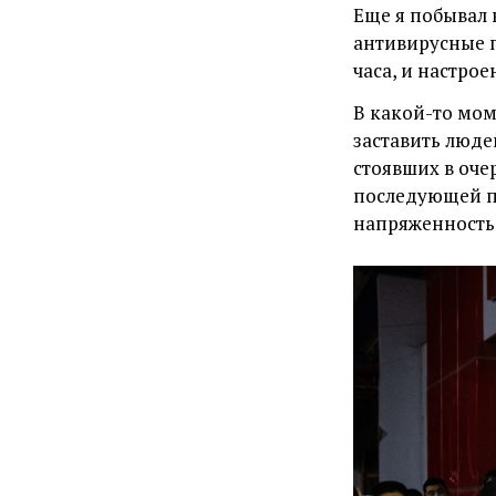
Еще я побывал 
антивирусные п
часа, и настро
В какой-то мом
заставить люде
стоявших в оче
последующей п
напряженность