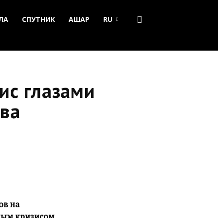
ЛА
СПУТНИК
АШАР
RU
ис глазами
ва
ов на
ным кризисом.