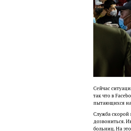
Сейчас ситуаци
так что в
Faceb
пытающихся най
Служба скорой 
дозвониться. 
больниц. На э