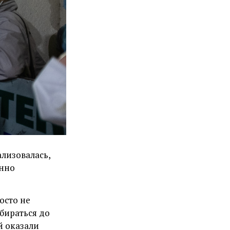
лизовалась,
янно
осто не
бираться до
й оказали