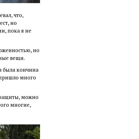
вал, что,
ест, но
и, пока я не
роженностью, но
жные вещи.
а была кончина
 пришло много
 защиты, можно
того многие,