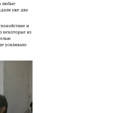
а любые
ждали уже два
спокойствие и
о некоторые из
целью
ше усиливало