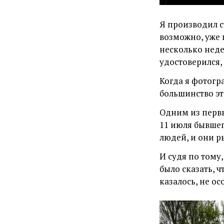
Я производил с
возможно, уже п
несколько недел
удостоверился,
Когда я фотогр
большинство эт
Одним из первы
11 июля бывше
людей, и они р
И судя по тому
было сказать, ч
казалось, не о