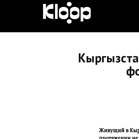
KLOOP.KG
—
Кыргызста
Новости
ф
Кыргызстана
Живущий в Кырг
протяжении не