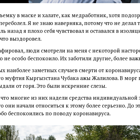
ъемку в маске и халате,
как медработник, хотя подозре
ереболел. Я не знаю наверняка, потому что не делал т
ь назад я плохо себя чувствовал и оставался в изоляци
 что выздоровел.
афировал, люди смотрели на меня с некоторой насто
о не особо беспокоило. Их заботили другие, более ва
х наиболее заметных случаев смерти от коронавирус
го муфтия Кыргызстана Чубака ажы Жалилова. В морг
ыдали от горя. Это были искренние слезы.
, что многие из них надели средства индивидуальной
то они начали относиться к этому более серьезно. До э
собо беспокоились по поводу коронавируса.