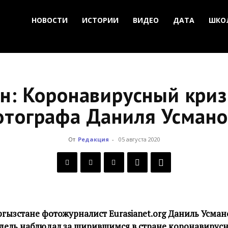
НОВОСТИ
ИСТОРИИ
ВИДЕО
ДАТА
ШКО
н: Коронавирусный криз
отографа Даниля Усмано
От
Редакция
-
05 августа 2020
ызстане фотожурналист Eurasianet.org Даниль Усман
дель наблюдал за ширившимся в стране коронавирус