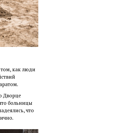
 том, как люди
йствий
аратом.
во Дворце
 что больницы
адеялись, что
тично.