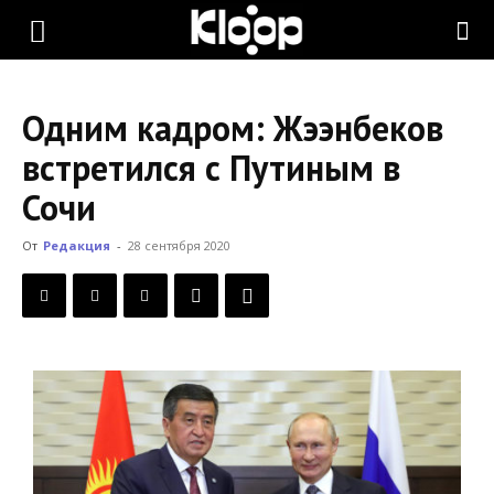
KLOOP.KG
Одним кадром: Жээнбеков
—
встретился с Путиным в
Сочи
Новости
От
Редакция
-
28 сентября 2020
Кыргызстана