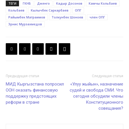
ТЕГИ
ГКНБ
Дженго
Кадыр Досонов
Камчы Кольбаев
Кольбаев
Кылычбек Саркарбаев
ОПГ
Райымбек Матраимов
Толкунбек Шоноев
член ОПГ
Эрнис Мурзахмедов
Предыдущая статья
Следующая статья
МИД Кыргызстана попросил
«Улуу жыйын», назначение
ООН оказать финансовую
судей и свобода СМИ. Что
поддержку предстоящих
сегодня обсудили члены
реформ в стране
Конституционного
совещания?