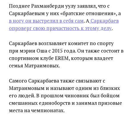
Позднее Рахманберди уулу заявлял, что с
Саркарбаевым у них «братские отношения», а
в ногу он выстрелил в себя сам
. А
Саркарбаев
опроверг свою причастность к этому делу
.
Саркарбаев возглавляет комитет по спорту
при мэрии Оша с 2015 года. Он также состоит в
спортивном клубе EREM, которым владеет
семья Матраимовых.
Самого Саркарбаева также связывают с
Матраимовым и называют одним из близких
его людей. В прошлом чиновник был бойцом
смешанных единоборств и занимал призовые
места на чемпионатах.