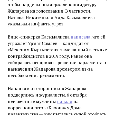
чтобы нардепы поддержали кандидатуру
Жапарова на голосовании. В частности,
Наталья Никитенко и Аида Касымалиева
указывали на факты угроз.
Вице-спикерка Касымалиева
написала
, что ей
угрожает Урмат Самаев — кандидат от
«Мекеним Кыргызстан», замешанный в стычке
контрабандистов в 2019 году. Ранее она
собиралась оспаривать решение парламента о
назначении Жапарова премьером из-за
несоблюдения регламента.
Нападкам от сторонников Жапарова
подверглись и журналисты. 6 октября
неизвестные мужчины
напали
на
корреспондентов «Клоопа» у Дома
правительства — они пытались силой отобрать