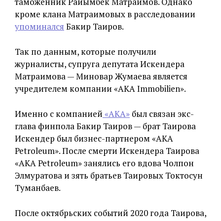
таможенник Райымбек Матраимов. Однако
кроме клана Матраимовых в расследовании
упоминался
Бакир Таиров.
Так по данным, которые получили
журналисты, супруга депутата Искендера
Матраимова — Миновар Жумаева является
учредителем компании «AKA Immobilien».
Именно с компанией
«АКА»
был связан экс-
глава финпола Бакир Таиров — брат Таирова
Искендер был бизнес-партнером «AKA
Petroleum». После смерти Искендера Таирова
«AKA Petroleum» занялись его вдова Чолпон
Элмуратова и зять братьев Таировых Токтосун
Туманбаев.
После октябрьских событий 2020 года Таирова,