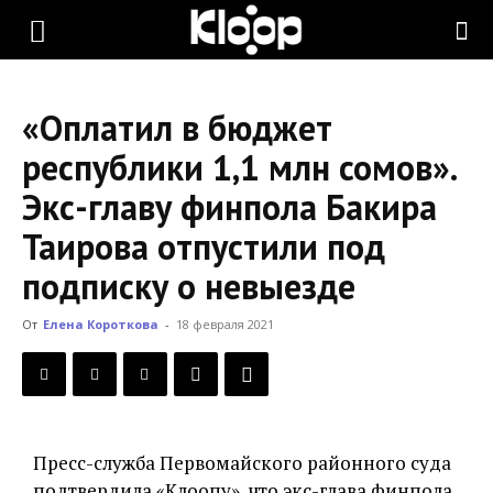
KLOOP.KG
«Оплатил в бюджет
—
республики 1,1 млн сомов».
Экс-главу финпола Бакира
Новости
Таирова отпустили под
подписку о невыезде
Кыргызстана
От
Елена Короткова
-
18 февраля 2021
Пресс-служба Первомайского районного суда
подтвердила «Клоопу», что экс-глава финпола