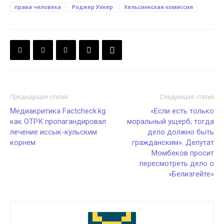
права человека
Роджер Уикер
Хельсинкская комиссия
Предыдущая статья
Следующая статья
Медиакритика Factcheck.kg:
«Если есть только
как ОТРК пропагандировал
моральный ущерб, тогда
лечение иссык-кульским
дело должно быть
корнем
гражданским». Депутат
Момбеков просит
пересмотреть дело о
«Белизгейте»