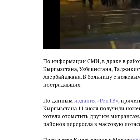
По информации СМИ, в драке в райо
Кыргызстана, Узбекистана, Таджикис
Азербайджана. В больницу с ножевы
пострадавших.
По данным
издания «РенТВ»
, причин
Кыргызстана 11 июля получили ножев
хотели отомстить другим мигрантам.
районов переросла в массовую потас
Посольство Кыргызстана в Москве
за