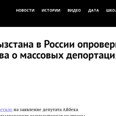
НОВОСТИ
ИСТОРИИ
ВИДЕО
ДАТА
ШКО
зстана в России опровер
ва о массовых депортаци
ветило
на заявление депутата Айбека
 выдворениях кыргызстанцев из страны.