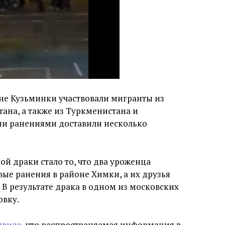
не Кузьминки участвовали мигранты из
тана, а также из Туркменистана и
ми ранениями доставили несколько
ой драки стало то, что два уроженца
ые ранения в районе Химки, а их друзья
 В результате драка в одном из московских
овку.
явило
, что распространяемая информация в