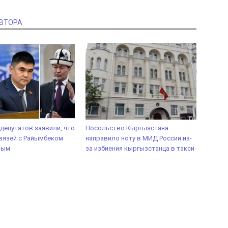
АВТОРА
депутатов заявили, что
Посольство Кыргызстана
вязей с Райымбеком
направило ноту в МИД России из-
вым
за избиения кыргызстанца в такси