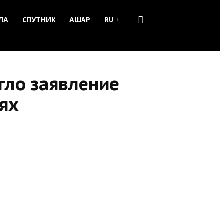
ЛА
СПУТНИК
АШАР
RU
гло заявление
ях