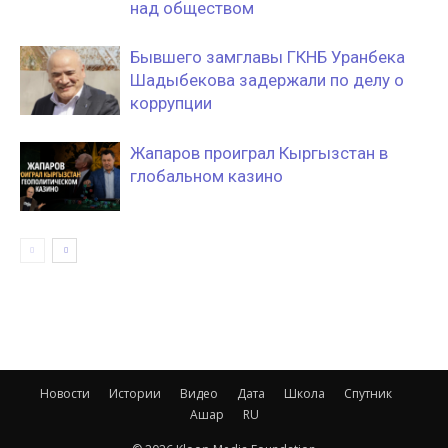
над обществом
Бывшего замглавы ГКНБ Уранбека
Шадыбекова задержали по делу о
коррупции
Жапаров проиграл Кыргызстан в
глобальном казино
Новости
Истории
Видео
Дата
Школа
Спутник
Ашар
RU