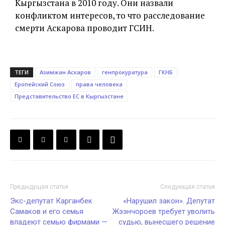
Кыргызстана в 2010 году. Они назвали
конфликтом интересов, то что расследование
смерти Аскарова проводит ГСИН.
ТЕГИ
Азимжан Аскаров
генпрокуратура
ГКНБ
Еропейский Союз
права человека
Представительство ЕС в Кыргызстане
Предыдущая статья
Следующая статья
Экс-депутат Карганбек
«Нарушил закон». Депутат
Самаков и его семья
Жээнчороев требует уволить
владеют семью фирмами —
судью, вынесшего решение