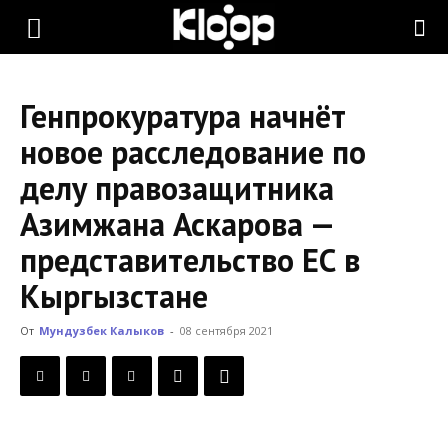
KLOOP.KG
Генпрокуратура начнёт
—
новое расследование по
делу правозащитника
Новости
Азимжана Аскарова —
представительство ЕС в
Кыргызстана
Кыргызстане
От
Мундузбек Калыков
-
08 сентября 2021