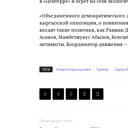
в «Центерре» и берет на себя экологи
«Объединенного демократического д
кыргызской оппозиции, о появлении к
входят такие политики, как Равшан 
Асанов, Мамбетжунус Абылов, Кенеш
активисты. Координатор движения —
ТЕГИ
Клара Сооронкулова
Кумтор
Эдиль 
Предыдущая статья