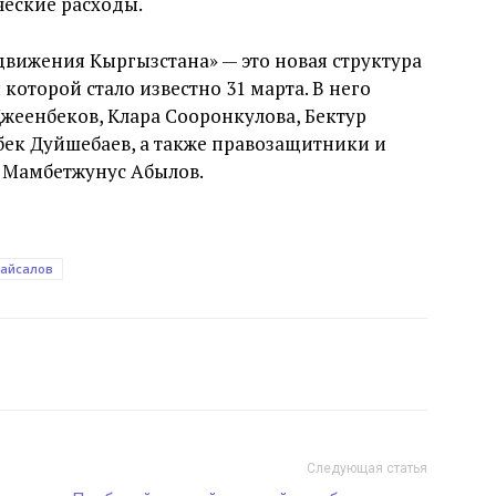
ческие расходы.
вижения Кыргызстана» — это новая структура
оторой стало известно 31 марта. В него
Джеенбеков, Клара Сооронкулова, Бектур
бек Дуйшебаев, а также правозащитники и
 Мамбетжунус Абылов.
Байсалов
Следующая статья