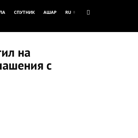
ЛА
СПУТНИК
АШАР
RU
тил на
лашения с