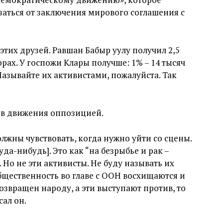
заться от заключения мирового соглашения с
тих друзей. Равшан Бабыр уулу получил 2,5
рах. У госпожи Клары получше: 1% – 14 тысяч
Называйте их активистами, пожалуйста. Так
нов движения оппозицией.
лжны чувствовать, когда нужно уйти со сцены.
да-нибудь]. Это как “на безрыбье и рак –
. Но не эти активисты. Не буду называть их
бщественность во главе с ООН восхищаются и
возвращен народу, а эти выступают против, то
сал он.