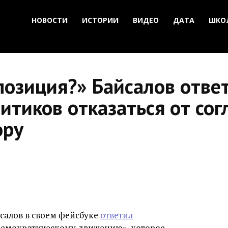
НОВОСТИ
ИСТОРИИ
ВИДЕО
ДАТА
ШКО
позиция?» Байсалов отве
тиков отказаться от сог
ору
салов в своем фейсбуке
ответил
емократическому движению», которое