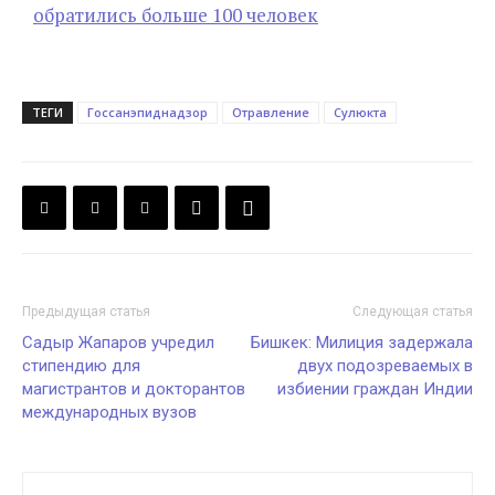
обратились больше 100 человек
ТЕГИ
Госсанэпиднадзор
Отравление
Сулюкта
Предыдущая статья
Следующая статья
Садыр Жапаров учредил
Бишкек: Милиция задержала
стипендию для
двух подозреваемых в
магистрантов и докторантов
избиении граждан Индии
международных вузов