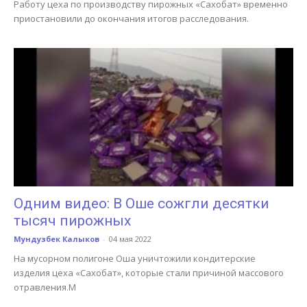
Работу цеха по производству пирожных «Сахобат» временно
приостановили до окончания итогов расследования.
Одним видео: В Оше сожгли десятки
тысяч пирожных
Мундузбек Калыков
-
04 мая 2022
На мусорном полигоне Оша уничтожили кондитерские
изделия цеха «Сахобат», которые стали причиной массового
отравления.М