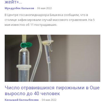
жейт»...
Мундузбек Калыков
-
06 мая 2022
В Центре госсанэпиднадзора Бишкека сообщили, что в
столице зафиксировали случай массового отравления. На 5
мая известно об 11 пострадавших.
Число отравившихся пирожными в Оше
выросло до 40 человек
Канышай Балкыбекова
-
04 мая 2022