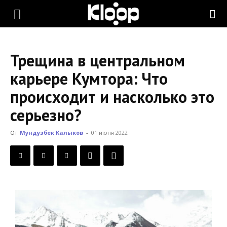
KLOOP.KG
Трещина в центральном
—
карьере Кумтора: Что
происходит и насколько это
Новости
серьезно?
От
Мундузбек Калыков
-
01 июня 2022
Кыргызстана