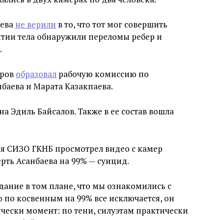
аева
не верили
в то, что тот мог совершить
ытии тела обнаружили переломы ребер и
.
аров
образовал
рабочую комиссию по
баева и Марата Казакпаева.
 Эдиль Байсалов. Также в ее состав вошла
ия СИЗО ГКНБ просмотрел видео с камер
мерть Асанбаева на 99% — суицид.
дание в том плане, что мы ознакомились с
о по косвенным на 99% все исключается, он
ически момент: по тени, силуэтам практически