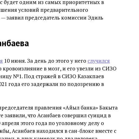
ос будет одним из самых приоритетных в
чшения условий предварительного
 — заявил председатель комиссии Эдиль
анбаева
я
10 июня. За день до этого у него
случился
 кровоизлияние в мозг, и его увезли из СИЗО
ницу №1. Под стражей в СИЗО Казакпаев
021 года его задержали по подозрению в
председателя правления «Айыл банка» Бакыта
е заявили, что Асанбаев совершил суицид в
 апреля этого года по уголовному делу о
ы, Асанбаев находился в сан-блоке вместе с
лись в двух камерах по два человека.