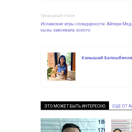
Предыдущая статья
Исламские игры солидарности: Айпери Мед
кызы завоевала золото
Канышай Балкыбеко
ЭТО МОЖЕТ БЫТЬ ИНТЕРЕСНО
ЕЩЕ ОТ 