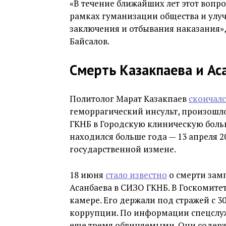
«В течение ближайших лет этот вопр
рамках гуманизации общества и улу
заключения и отбывания наказания»,
Байсалов.
Смерть Казакпаева и Ас
Политолог Марат Казакпаев
скончалс
геморрагический инсульт, произошло
ГКНБ в Городскую клиническую боль
находился больше года — 13 апреля 2
государственной измене.
18 июня
стало известно
о смерти зам
Асанбаева в СИЗО ГКНБ. В Госкомитет
камере. Его держали под стражей с 30
коррупции. По информации спецслужб
еще тремя обвиняемыми. Они содержа