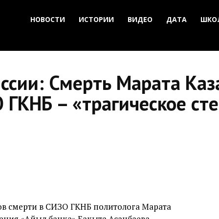
НОВОСТИ
ИСТОРИИ
ВИДЕО
ДАТА
ШКО
ссии: Смерть Марата Каз
 ГКНБ – «трагическое ст
ов смерти в СИЗО ГКНБ политолога Марата
ения «Айыл банка» Бакыта Асанбаева