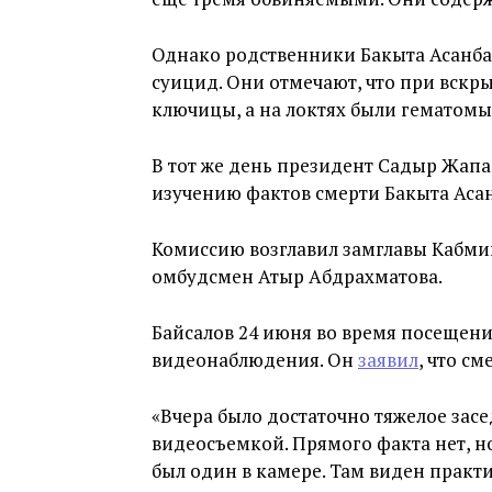
Однако родственники Бакыта Асанб
суицид. Они отмечают, что при вскр
ключицы, а на локтях были гематомы
В тот же день президент Садыр Жап
изучению фактов смерти Бакыта Асан
Комиссию возглавил замглавы Кабмина
омбудсмен Атыр Абдрахматова.
Байсалов 24 июня во время посещен
видеонаблюдения. Он
заявил
, что с
«Вчера было достаточно тяжелое засе
видеосъемкой. Прямого факта нет, н
был один в камере. Там виден практ