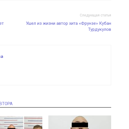
Следующая статья
ет
Ушел из жизни автор хита «Фрунзе» Кубан
Турдукулов
ва
АВТОРА