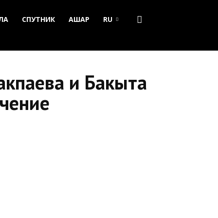
ЛА
СПУТНИК
АШАР
RU
акпаева и Бакыта
ечение