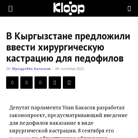
KLOOP.KG
В Кыргызстане предложили
—
ввести хирургическую
кастрацию для педофилов
Новости
От
Мундузбек Калыков
-
08 сентября 2022
Кыргызстана
Депутат парламента Улан Бакасов разработал
законопроект, предусматривающий введение
для педофилов наказание в виде
хирургической кастрации. 8 сентября его