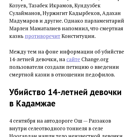
Козуев, Тазабек Икрамов, Кундузбек
Сулайманов, Нуржигит Кадырбеков, Адахан
Мадумаров и другие. Однако парламентарий
Марлен Маматалиев напомнил, что смертная
казнь
противоречит
Конституции.
Между тем на фоне информации об убийстве
14-летней девочки, на
сайте
Change.org
пользователи создали петицию о введении
смертной казни в отношении педофилов.
Убийство 14-летней девочки
в Кадамжае
4 сентября на автодороге Ош — Раззаков
внутри селеотводного тоннеля в селе
Ноогардан нашли тело неизвестной девочки.