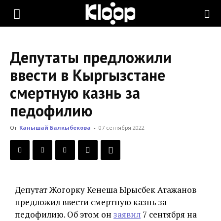
KLOOP.KG
Депутаты предложили
—
ввести в Кыргызстане
смертную казнь за
Новости
педофилию
От
Канышай Балкыбекова
-
07 сентября 2022
Кыргызстана
Депутат Жогорку Кенеша Ырысбек Атажанов
предложил ввести смертную казнь за
педофилию. Об этом он
заявил
7 сентября на