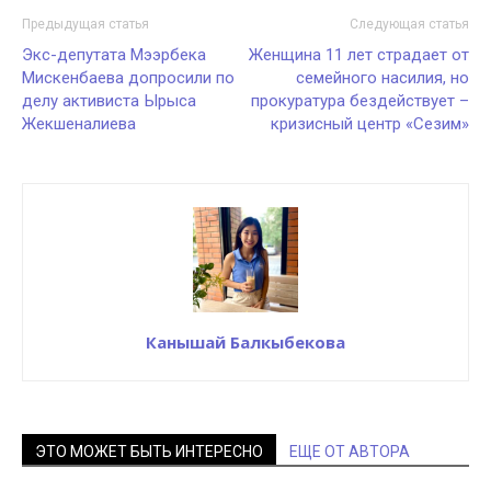
Предыдущая статья
Следующая статья
Экс-депутата Мээрбека
Женщина 11 лет страдает от
Мискенбаева допросили по
семейного насилия, но
делу активиста Ырыса
прокуратура бездействует –
Жекшеналиева
кризисный центр «Сезим»
Канышай Балкыбекова
ЭТО МОЖЕТ БЫТЬ ИНТЕРЕСНО
ЕЩЕ ОТ АВТОРА