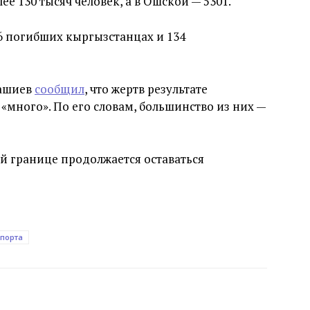
е 130 тысяч человек, а в Ошской — 5301.
6 погибших кыргызстанцах и 134
Ташиев
сообщил
, что жертв результате
«много». По его словам, большинство из них —
й границе продолжается оставаться
спорта