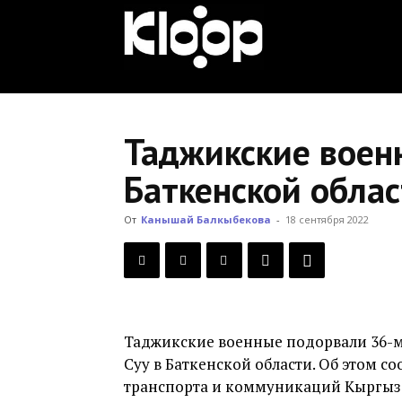
KLOOP.KG
—
Таджикские воен
Баткенской обла
Новости
От
Канышай Балкыбекова
-
18 сентября 2022
Кыргызстана
Таджикские военные подорвали 36-м
Суу в Баткенской области. Об этом с
транспорта и коммуникаций Кыргыз