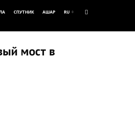
ЛА
СПУТНИК
АШАР
RU
вый мост в